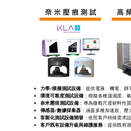
力學
模擬測試設備
：提供電液、機電、靜
•
/
環境可靠度測試設備
：模擬各種溫濕度、
•
奈米壓痕測試設備
：專為微觀尺度材料性
•
傳感器
數據採集器
：涵蓋多種加速規、壓
•
/
客製化測試設備開發
：依照客戶特殊需求
•
客戶既有設備升級與維護服務
：提供既有
•