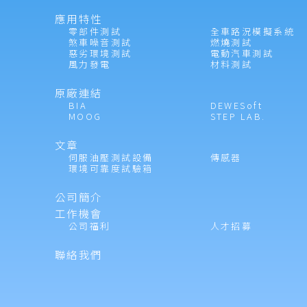
應用特性
零部件測試
全車路況模擬系統
煞車噪音測試
燃燒測試
惡劣環境測試
電動汽車測試
風力發電
材料測試
原廠連結
BIA
DEWESoft
MOOG
STEP LAB.
文章
伺服油壓測試設備
傳感器
環境可靠度試驗箱
公司簡介
工作機會
公司福利
人才招募
聯絡我們