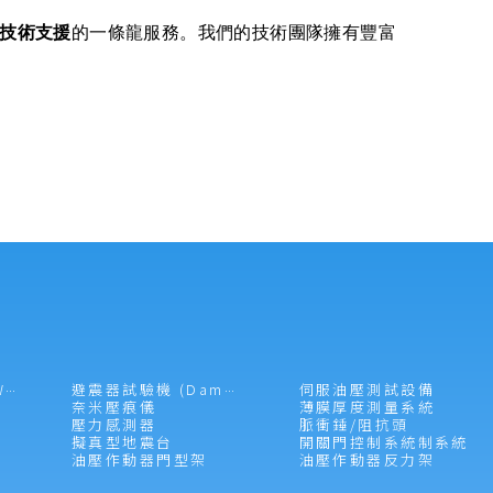
技術支援
的一條龍服務。我們的技術團隊擁有豐富
伺服油壓測試設備
落槌試驗機 (Drop Weight Impacter)
避震器試驗機 (Damper Tester)
奈米壓痕儀
薄膜厚度測量系統
壓力感測器
脈衝錘/阻抗頭
擬真型地震台
開關門控制系統制系統
油壓作動器門型架
油壓作動器反力架