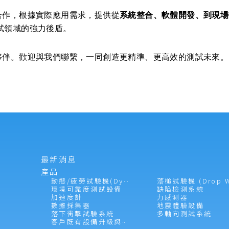
合作，根據實際應用需求，提供從
系統整合、軟體開發、到現場
試領域的強力後盾。
夥伴。歡迎與我們聯繫，一同創造更精準、更高效的測試未來。
最新消息
產品
動態/疲勞試驗機(Dynamic Tester)
環境可靠度測試設備
缺陷檢測系統
加速度計
力感測器
數據採集器
地震體驗設備
落下衝擊試驗系統
多軸向測試系統
客戶既有設備升級與維護服務