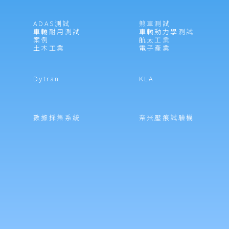
ADAS測試
煞車測試
車輛耐用測試
車輛動力學測試
案例
航太工業
土木工業
電子產業
Dytran
KLA
數據採集系統
奈米壓痕試驗機