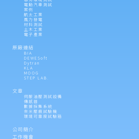
電動汽車測試
案例
航太工業
風力發電
材料測試
土木工業
電子產業
原廠連結
BIA
DEWESoft
Dytran
KLA
MOOG
STEP LAB.
文章
伺服油壓測試設備
傳感器
數據採集系統
奈米壓痕試驗機
環境可靠度試驗箱
公司簡介
工作機會