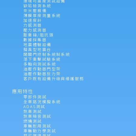
環境可靠度測試設備
缺陷檢測系統
奈米壓痕儀
薄膜厚度測量系統
加速度計
力感測器
壓力感測器
脈衝錘/阻抗頭
數據採集器
地震體驗設備
擬真型地震台
開關門控制系統制系統
落下衝擊試驗系統
多軸向測試系統
油壓作動器門型架
油壓作動器反力架
客戶既有設備升級與維護服務
應用特性
零部件測試
全車路況模擬系統
ADAS測試
煞車測試
煞車噪音測試
燃燒測試
車輛耐用測試
車輛動力學測試
惡劣環境測試