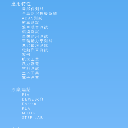
應用特性
零部件測試
全車路況模擬系統
ADAS測試
煞車測試
煞車噪音測試
燃燒測試
車輛耐用測試
車輛動力學測試
惡劣環境測試
電動汽車測試
案例
航太工業
風力發電
材料測試
土木工業
電子產業
原廠連結
BIA
DEWESoft
Dytran
KLA
MOOG
STEP LAB.