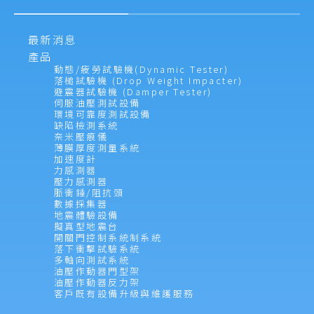
最新消息
產品
動態/疲勞試驗機(Dynamic Tester)
落槌試驗機 (Drop Weight Impacter)
避震器試驗機 (Damper Tester)
伺服油壓測試設備
環境可靠度測試設備
缺陷檢測系統
奈米壓痕儀
薄膜厚度測量系統
加速度計
力感測器
壓力感測器
脈衝錘/阻抗頭
數據採集器
地震體驗設備
擬真型地震台
開關門控制系統制系統
落下衝擊試驗系統
多軸向測試系統
油壓作動器門型架
油壓作動器反力架
客戶既有設備升級與維護服務