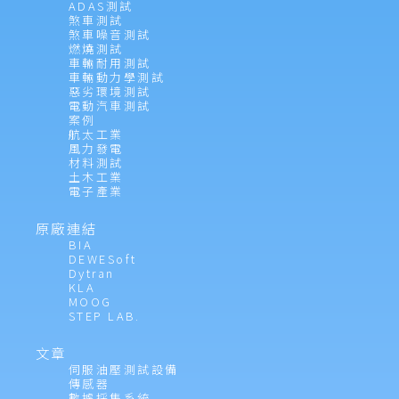
ADAS測試
煞車測試
煞車噪音測試
燃燒測試
車輛耐用測試
車輛動力學測試
惡劣環境測試
電動汽車測試
案例
航太工業
風力發電
材料測試
土木工業
電子產業
原廠連結
BIA
DEWESoft
Dytran
KLA
MOOG
STEP LAB.
文章
伺服油壓測試設備
傳感器
數據採集系統