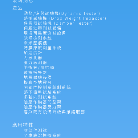
產品
動態/疲勞試驗機(Dynamic Tester)
落槌試驗機 (Drop Weight Impacter)
避震器試驗機 (Damper Tester)
伺服油壓測試設備
環境可靠度測試設備
缺陷檢測系統
奈米壓痕儀
薄膜厚度測量系統
加速度計
力感測器
壓力感測器
脈衝錘/阻抗頭
數據採集器
地震體驗設備
擬真型地震台
開關門控制系統制系統
落下衝擊試驗系統
多軸向測試系統
油壓作動器門型架
油壓作動器反力架
客戶既有設備升級與維護服務
應用特性
零部件測試
全車路況模擬系統