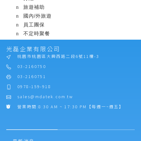
n
旅遊補助
n
國內
/
外旅遊
n
員工團保
n
不定時聚餐
n
員工國內外專業、產品、應用、維護等教育訓
光磊企業有限公司
練
桃園市桃園區大興西路二段6號11樓-3
營業人員補助
03-2160750
n
國內
/
外出差：車輛油資、交通、日支費、住
03-2160751
宿、時勤補助、膳雜費補助等
0978-159-918
n
業務獎金（每季發放）
聯絡方式
sales@mdatek.com.tw
n
聯絡人：陳小姐
營業時間:8:30 AM ~ 17:30 PM【每週一~週五】
n
E-mail
：
sales@mdatek.com.tw
n
電洽：
03-2160750
最新消息