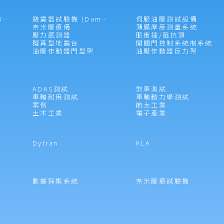
伺服油壓測試設備
落槌試驗機 (Drop Weight Impacter)
避震器試驗機 (Damper Tester)
奈米壓痕儀
薄膜厚度測量系統
壓力感測器
脈衝錘/阻抗頭
擬真型地震台
開關門控制系統制系統
油壓作動器門型架
油壓作動器反力架
ADAS測試
煞車測試
車輛耐用測試
車輛動力學測試
案例
航太工業
土木工業
電子產業
Dytran
KLA
數據採集系統
奈米壓痕試驗機