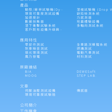
產品
動態/疲勞試驗機(Dynamic Tester)
環境可靠度測試設備
缺陷檢測系統
加速度計
力感測器
數據採集器
地震體驗設備
落下衝擊試驗系統
多軸向測試系統
客戶既有設備升級與維護服務
應用特性
零部件測試
全車路況模擬系統
煞車噪音測試
燃燒測試
惡劣環境測試
電動汽車測試
風力發電
材料測試
原廠連結
BIA
DEWESoft
MOOG
STEP LAB.
文章
伺服油壓測試設備
傳感器
環境可靠度試驗箱
公司簡介
工作機會