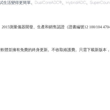
生活變得更簡單。DualCoreADC®、HybridADC、Super
 14001：2015測量儀器開發、生產和銷售認證（證書編號12 100/104 47
該軟體並擁有免費的終身更新。不收取維護費。只需下載新版本