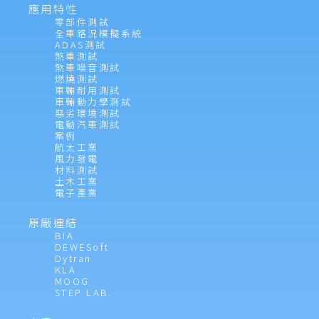
應用特性
零部件測試
全車路況模擬系統
ADAS測試
煞車測試
煞車噪音測試
燃燒測試
車輛耐用測試
車輛動力學測試
惡劣環境測試
電動汽車測試
案例
航太工業
風力發電
材料測試
土木工業
電子產業
原廠連結
BIA
DEWESoft
Dytran
KLA
MOOG
STEP LAB.