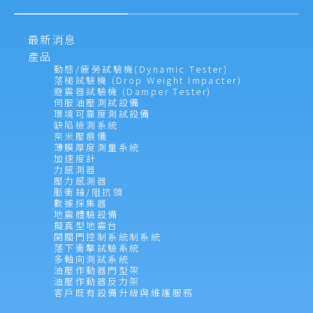
最新消息
產品
動態/疲勞試驗機(Dynamic Tester)
落槌試驗機 (Drop Weight Impacter)
避震器試驗機 (Damper Tester)
伺服油壓測試設備
環境可靠度測試設備
缺陷檢測系統
奈米壓痕儀
薄膜厚度測量系統
加速度計
力感測器
壓力感測器
脈衝錘/阻抗頭
數據採集器
地震體驗設備
擬真型地震台
開關門控制系統制系統
落下衝擊試驗系統
多軸向測試系統
油壓作動器門型架
油壓作動器反力架
客戶既有設備升級與維護服務