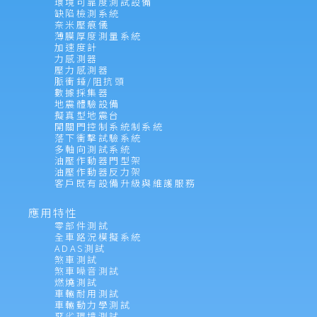
環境可靠度測試設備
缺陷檢測系統
奈米壓痕儀
薄膜厚度測量系統
加速度計
力感測器
壓力感測器
脈衝錘/阻抗頭
數據採集器
地震體驗設備
擬真型地震台
開關門控制系統制系統
落下衝擊試驗系統
多軸向測試系統
油壓作動器門型架
油壓作動器反力架
客戶既有設備升級與維護服務
應用特性
零部件測試
全車路況模擬系統
ADAS測試
煞車測試
煞車噪音測試
燃燒測試
車輛耐用測試
車輛動力學測試
惡劣環境測試