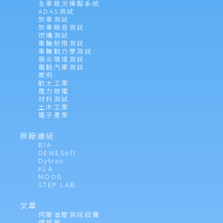
全車路況模擬系統
ADAS測試
煞車測試
煞車噪音測試
燃燒測試
車輛耐用測試
車輛動力學測試
惡劣環境測試
電動汽車測試
案例
航太工業
風力發電
材料測試
土木工業
電子產業
原廠連結
BIA
DEWESoft
Dytran
KLA
MOOG
STEP LAB.
文章
伺服油壓測試設備
傳感器