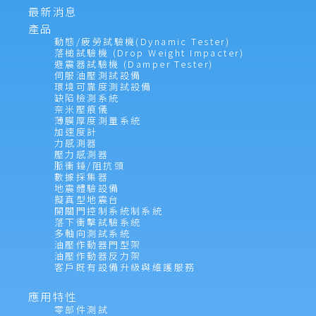
最新消息
產品
動態/疲勞試驗機(Dynamic Tester)
落槌試驗機 (Drop Weight Impacter)
避震器試驗機 (Damper Tester)
伺服油壓測試設備
環境可靠度測試設備
缺陷檢測系統
奈米壓痕儀
薄膜厚度測量系統
加速度計
力感測器
壓力感測器
脈衝錘/阻抗頭
數據採集器
地震體驗設備
擬真型地震台
開關門控制系統制系統
落下衝擊試驗系統
多軸向測試系統
油壓作動器門型架
油壓作動器反力架
客戶既有設備升級與維護服務
應用特性
零部件測試