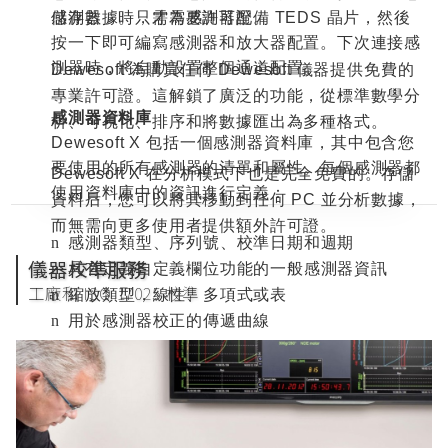
感測器」。只需為感測器配備
TEDS
晶片，然後
儲存數據時，才需要許可證。
按一下即可編寫感測器和放大器配置。下次連接感
測器時，將自動設置整個通道配置。
Dewesoft
為購買任何
Dewesoft
儀器提供免費的
專業許可證。這解鎖了廣泛的功能，從標準數學分
感測器資料庫
析、可視化、排序和將數據匯出為多種格式。
Dewesoft X
包括一個感測器資料庫，其中包含您
要使用的所有感測器的清單和屬性。每個感測器都
Dewesoft X
在分析模式下也是完全免費的。存儲
使用資料庫中的資訊進行定義：
資料后，您可以將其移動到任何
PC
並分析數據，
而無需向更多使用者提供額外許可證。
感測器類型、序列號、校準日期和週期
n
儀器校準服務
具有定義自定義欄位功能的一般感測器資訊
n
工廠和 ISO 17025 校準
縮放類型，線性、多項式或表
n
用於感測器校正的傳遞曲線
n
可以根據所使用的測量硬體創建和調整感測器資料
庫。包括用於創建、編輯和管理感測器的所有功
能。