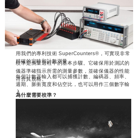
有關感測器資料庫和編輯器的更多資訊，請訪問感
測器資料庫
PRO
培訓在線課程。
計數器、編碼器和數字輸入
Dewesoft X
在許多
Dewesoft
數據採集儀器上都
提供了一個數位計數器介面。所有計數器輸入均採
用我們的專利技術
SuperCounters®
，可實現非常
精確的定時和計數測量。
校準是測量過程中的基本步驟。它確保用於測試的
儀器準確指示所需的測量參數，並確保儀器的性能
每個計數器輸入都可以捕獲計數、編碼器、頻率、
符合其規格。
週期、脈衝寬度和佔空比，也可以用作三個數字輸
入。
為什麼需要校準？
要瞭解有關計數器，尤其是
Dewesoft
SuperCounter
技術的更多資訊，請訪問數位計數
器在線培訓課程。
汽車介面