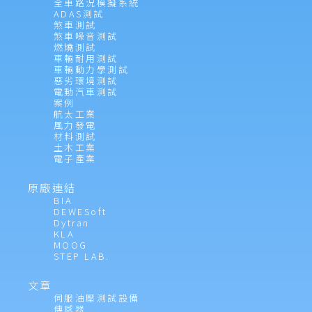
全車路況模擬系統
以選擇觸發通道並定義應在
Excel
中寫入的通道。
ADAS測試
煞車測試
煞車噪音測試
每當觸發器觸發時，數據都會寫入
Excel
並可以立
燃燒測試
即顯示：例如，在圖表中顯示或進行實時計算（即
車輛耐用測試
DS-CAL-BOX
是我們用於自動校準的標準設備。
車輛動力學測試
檢查值、使用條件格式等）。該外掛程式需要
惡劣環境測試
該設備不僅僅用於校準和檢查類比輸入範圍。它對
Excel 2007
或更高版本。
電動汽車測試
案例
您的
Dewesoft
設備及其放大器和信號調節器執行
航太工業
完整的功能檢查。
風力發電
匯出到視頻
材料測試
土木工業
電子產業
DS-CALIBRATOR
軟體標準程式包括檢查和調整
類比量程、濾波器、感測器激勵、計數器、電源、
原廠連結
電橋完成、分流器、模擬輸出、同步、
CAN
總
BIA
DEWESoft
線。
Dytran
KLA
MOOG
如果所有通道的所有檢查都通過，它將更新設備上
STEP LAB.
的校準數據並創建
PDF
格式的專業校準報告。校
文章
準報告始終可以通過您的設備序列號在線訪問。
伺服油壓測試設備
他們說一張圖片勝過
1000
個字。一個視頻值多少
傳感器