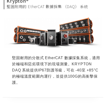
Krypton®
堅固耐用的 EtherCAT 數據採集 （DAQ） 系統
堅固耐用的分散式
EtherCAT
數據採集系統，適用
於極端和惡劣環境下的現場測量。
KRYPTON
DAQ
系統提供
IP67
防護等級，可在
-40
至
+85
°
C
的極端溫度範圍內運行，並提供
100G
的高衝擊保
護。