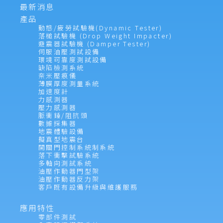
組織需要，您可以每年將
Dewesoft
儀器送回工廠
最新消息
西門子
S7
n
進行檢查，或者
-
如果您擁有更多的測量通道
-
建
產品
Modbus
模組
n
動態/疲勞試驗機(Dynamic Tester)
立一個新的校準實驗室或擴展您現有的校準實驗
串行通信
n
落槌試驗機 (Drop Weight Impacter)
室。
避震器試驗機 (Damper Tester)
乙太網
n
伺服油壓測試設備
環境可靠度測試設備
缺陷檢測系統
Dewesoft DS-CAL-BOX
校準裝置
即時
Excel
導出
奈米壓痕儀
薄膜厚度測量系統
加速度計
力感測器
壓力感測器
脈衝錘/阻抗頭
數據採集器
地震體驗設備
擬真型地震台
開關門控制系統制系統
落下衝擊試驗系統
多軸向測試系統
油壓作動器門型架
油壓作動器反力架
客戶既有設備升級與維護服務
與標準的
Excel
數據匯出功能相比，
Excel Writer
外掛程式允許在採集過程中將數位和文本
應用特性
Dewesoft X
數據即時寫入
Microsoft Excel
。您可
零部件測試