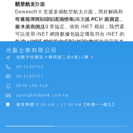
關係的作”。
航空航太介面
Dewesoft X
支援多個航空航太介面，用於解碼和
可視化
IRIG 106
遙測標準。
支援
PCM
遙測流、
根據國際實驗室認可合作組織
（
ILAC
）
的規定，
第
4
章和第
10
章協定。借助
iNET
模組，我們還
校準的目的是：
可以使用
iNET
網路數據包協定獲取符合
iNET
的
數據。
iNET
模組符合
TTC NPD
數據包協定版本
n
了解測量儀器可以實現的不確定性。
光磊企業有限公司
3
。
n
確認測量儀器是否有任何可能對結果產生懷疑
桃園市桃園區大興西路二段6號11樓-3
的改動。
此外，
Dewesoft X
可以從
ARINC 429
和
MIL-
n
在實際使用儀器時，改進對參考值與使用測量
03-2160750
STD-1553
等標準航空航太總線採集數據。
儀器獲得的值之間偏差的估計，以及該偏差的
03-2160751
不確定性。
0978-159-918
工業介面
Dewesoft X
軟體支援當今工業和製造過程中使用
sales@mdatek.com.tw
工廠校準和一致性測試
的多種連接介面。無論您是需要支援您的生產線還
營業時間:8:30 AM ~ 17:30 PM【每週一~週五】
所有
Dewesoft
數據採集系統在離開我們的總部給
是將測量數據集成為工業
4.0
連接的一部分，
您之前都經過校準和一致性測試檢查。
Dewesoft
都能滿足您的需求。我們支援以下工業
數據介面和協定：
ISO
標準化過程需要定期檢查測量設備。如果您的
OPC UA
n