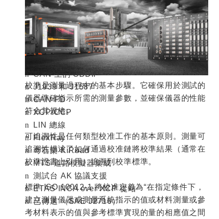
Dewesoft X
可以從多個標準汽車介面獲取數據。
可以捕獲數據並將其與其他數據源（如類比、視
頻、
GNSS
等）並行同步。
Dewesoft X
支援的汽
車介面包括：
CAN
總線
n
CAN
上的
OBDII
n
校準是測量過程中的基本步驟。它確保用於測試的
J1939
和
J1587
n
儀器準確指示所需的測量參數，並確保儀器的性能
CAN FD
n
符合其規格。
XCP/CCP
n
LIN
總線
n
可追溯性是任何類型校准工作的基本原則。測量可
FlexRay
n
追溯性描述了如何通過校准鏈將校準結果（通常在
奇石樂
KiRoad
n
校準證書上引用）追溯到校準標準。
MTS
道路模擬器集成
n
測試台
AK
協議支援
n
標準
ISO 10012-1
將校准定義為“在指定條件下，
ETAS INCA over XCP
從站
n
建立測量儀器或測量系統指示的值或材料測量或參
已傳送
（
SAE J2716
）
n
考材料表示的值與參考標準實現的量的相應值之間