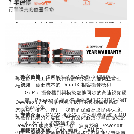
7 年保修
行業領先的儀器保修
Dewesoft X
軟體在支持的數據介面方面是獨一無
二的。沒有其他數據採集軟體可以匹配許多受支援
的介面，這些介面可以完全同步、存儲和可視化地
在同一數據檔中採集。我們支援：
模擬數據
：電壓、電流、
IEPE
、電荷、應變、
n
熱電偶、
PTx
、電位計、
LVDT
、電阻等。
數字數據
：任何類型的數位計數器和編碼器。
n
專注於您的工作
–
我們保證您的工具能夠正常工
視頻
：從低成本的
DirectX
相容攝像機和
n
作。
GoPro
攝像機到與模擬數據同步的高速視頻硬
體、
Photron
的超高速攝像機和
OPTRIS
的紅
Dewesoft 7
年保修適用於我們的數據採集系統。
外熱成像。
您購買、擁有、使用，我們的保修為您提供保障。
導航介面
：
GNSS
接收器。慣性測量系統（
IMU
n
為確保持續的可靠性，您的設備必須每年由授權的
和
INS
）、陀螺儀平臺。
Dewesoft
服務和校準中心、擁有授權
Dewesoft
車輛總線系統
：
CAN
總線、
CAN FD
、
n
測試設備和流程的服務提供者或認可的測試實驗室