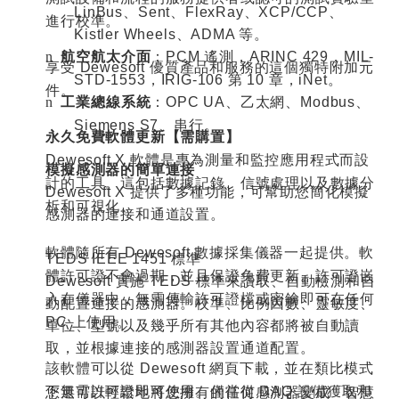
LinBus
、
Sent
、
FlexRay
、
XCP/CCP
、
進行校準。
Kistler Wheels
、
ADMA
等。
航空航太介面
：
PCM
遙測，
ARINC 429
，
MIL-
n
享受
Dewesoft
優質產品和服務的這個獨特附加元
STD-1553
，
IRIG-106
第
10
章，
iNet
。
件。
工業總線系統
：
OPC UA
、乙太網、
Modbus
、
n
Siemens S7
、串行。
永久免費軟體更新【需購置】
Dewesoft X
軟體是專為測量和監控應用程式而設
模擬感測器的簡單連接
計的工具。這包括數據記錄、信號處理以及數據分
Dewesoft X
提供了多種功能，可幫助您簡化模擬
析和可視化。
感測器的連接和通道設置。
軟體隨所有
Dewesoft
數據採集儀器一起提供。軟
TEDS IEEE 1451
標準
體許可證不會過期，並且保證免費更新。許可證嵌
Dewesoft
實施
TEDS
標準來讀取、自動檢測和自
入在儀器中，無需傳輸許可證檔或密鑰即可在任何
動配置連接的感測器。校準、比例因數、靈敏度、
PC
上使用。
單位、型號以及幾乎所有其他內容都將被自動讀
取，並根據連接的感測器設置通道配置。
該軟體可以從
Dewesoft
網頁下載，並在類比模式
下無需許可證即可使用。僅當從
DAQ
設備獲取和
您還可以輕鬆地將您擁有的任何感測器變成「智慧