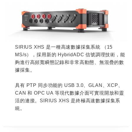
SIRIUS XHS
是一種高速數據採集系統
（
15
MS/s
），採用新的
HybridADC
信號調理技術，能
夠進行高頻寬瞬態記錄和非常高動態、無混疊的數
據採集。
具有
PTP
同步功能的
USB 3.0
、
GLAN
、
XCP
、
CAN
和
OPC UA
等現代數據介面可實現開放和靈
活的連接。
SIRIUS XHS
是終極高速數據採集系
統。